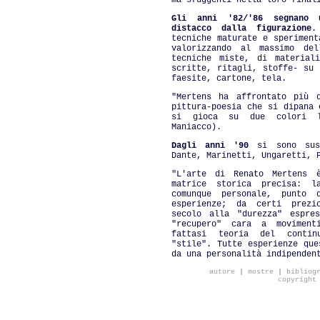
ma sfuggenti nella loro final
Gli anni '82/'86 segnano 
distacco dalla figurazione
.
tecniche maturate e speriment
valorizzando al massimo del
tecniche miste, di material
scritte, ritagli, stoffe- su 
faesite, cartone, tela.
"Mertens ha affrontato più 
pittura-poesia che si dipana 
si gioca su due colori l
Maniacco).
Dagli anni '90
si sono suss
Dante, Marinetti, Ungaretti, 
"L'arte di Renato Mertens 
matrice storica precisa: l
comunque personale, punto 
esperienze; da certi prezi
secolo alla "durezza" espres
"recupero" cara a moviment
fattasi teoria del continu
"stile". Tutte esperienze que
da una personalità indipenden
autore
|
mostre
|
bibliog
copyright