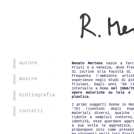
autore
Renato Mertens
nasce a Tarce
Friuli e a Venezia, dove fre
Si iscrive alla Facoltà di 
Frequenta l'ambiente art
mostre
esperienze negli Studi di pi
friulani. Dagli anni '60 r
intervallo a Roma
nel 1968/7
opere materiche su tela e 
bibliografia
plastica
.
I primi soggetti Donne in Re
'70) risentono degli esp
contatti
materiali diversi, qualche 
ridotte a semplici contorni
identità, esse guardano aggr
a sua volta le aggredisce, 
propongono solo come presenz