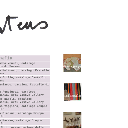
rafia
ndro Venuti, catalogo
lo di Susans
o Molinaro, catalogo Castello
ans
a Grillo, catalogo Castello
ans
aniacco, catalogo Castello di
a Agnolucci, catalogo
naria, Arti Visive Gallery
co Napoli, catalogo
naria, Arti Visive Gallery
co Viggiano, catalogo Gruppo
llo
o Miccini, catalogo Gruppo
llo
o Marsan, catalogo Gruppo
llo
 Nuti, presentazione della