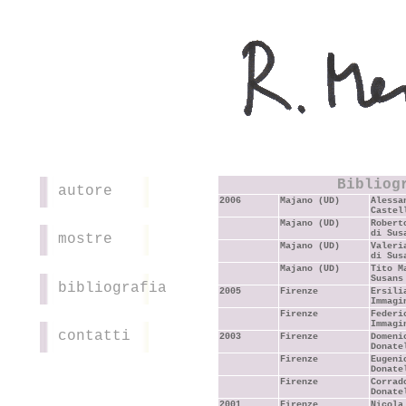
Bibliog
autore
2006
Majano (UD)
Alessa
Castel
Majano (UD)
Robert
di Sus
mostre
Majano (UD)
Valeri
di Sus
Majano (UD)
Tito M
Susans
bibliografia
2005
Firenze
Ersili
Immagi
Firenze
Federi
Immagi
contatti
2003
Firenze
Domeni
Donate
Firenze
Eugeni
Donate
Firenze
Corrad
Donate
2001
Firenze
Nicola