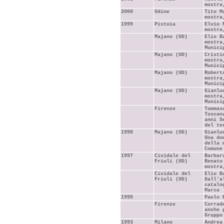
mostra
2000
Udine
Tito M
mostra
1999
Pistoia
Elvio 
mostra
Majano (UD)
Elio B
mostra
Munici
Majano (UD)
Cristi
mostra
Munici
Majano (UD)
Robert
mostra
Munici
Majano (UD)
Gianlu
mostra
Munici
Firenze
Tommas
Toscan
anni S
del te
1998
Majano (UD)
Gianlu
Una do
della 
Comune
1997
Cividale del
Barbar
Friuli (UD)
Renato
mostra
Cividale del
Elio B
Friuli (UD)
Dall'a
catalo
Marco
1995
Paolo 
Firenze
Corrad
anche 
Gruppo
1993
Milano
Andrea