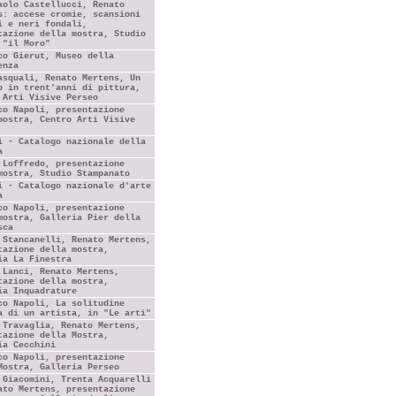
aolo Castellucci, Renato
s: accese cromie, scansioni
i e neri fondali,
tazione della mostra, Studio
 "il Moro"
co Gierut, Museo della
enza
asquali, Renato Mertens, Un
o in trent'anni di pittura,
 Arti Visive Perseo
co Napoli, presentazione
mostra, Centro Arti Visive
i - Catalogo nazionale della
a
 Loffredo, presentazione
mostra, Studio Stampanato
i - Catalogo nazionale d'arte
a
co Napoli, presentazione
mostra, Galleria Pier della
sca
 Stancanelli, Renato Mertens,
tazione della mostra,
ia La Finestra
 Lanci, Renato Mertens,
tazione della mostra,
ia Inquadrature
co Napoli, La solitudine
a di un artista, in "Le arti"
 Travaglia, Renato Mertens,
tazione della Mostra,
ia Cecchini
co Napoli, presentazione
Mostra, Galleria Perseo
 Giacomini, Trenta Acquarelli
ato Mertens, presentazione