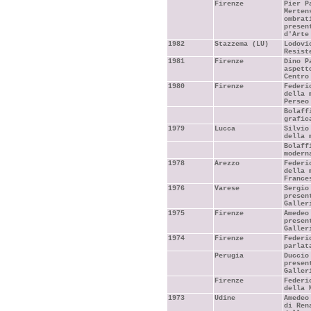
Firenze
Pier P
Merten
ombrat
presen
d'Arte
1982
Stazzema (LU)
Lodovi
Resist
1981
Firenze
Dino P
aspett
Centro
1980
Firenze
Federi
della 
Perseo
Bolaff
grafic
1979
Lucca
Silvio
della 
Bolaff
modern
1978
Arezzo
Federi
della 
France
1976
Varese
Sergio
presen
Galler
1975
Firenze
Amedeo
presen
Galler
1974
Firenze
Federi
parlat
Perugia
Duccio
presen
Galler
Firenze
Federi
della 
1973
Udine
Amedeo
di Ren