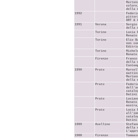
Merten
colore
della 
1992
Federi
pittor
ART & 
1991
Verona
Sergio
della 
Torino
Lucia 
Renato
Torino
Elio B
non co
Editri
Torino
Michel
Renato
Firenze
Franco
della 
Contem
1990
Prato
Marcel
mattin
Merten
della 
Prato
Federi
dell'a
catalo
Datini
Prato
Lucian
Renato
mostra
Prato
Lucia 
all'im
catalo
Datini
1989
Avellino
Stefan
della 
L'appr
1988
Firenze
Tommas