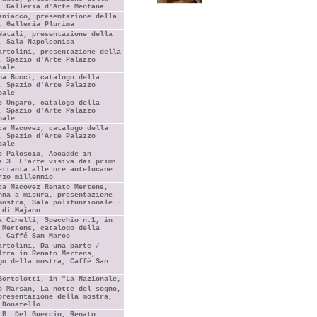
, Galleria d'Arte Mentana
aniacco, presentazione della
, Galleria Plurima
Natali, presentazione della
, Sala Napoleonica
artolini, presentazione della
, Spazio d'Arte Palazzo
pale
na Bucci, catalogo della
, Spazio d'Arte Palazzo
pale
o Ongaro, catalogo della
, Spazio d'Arte Palazzo
pale
ca Macovez, catalogo della
, Spazio d'Arte Palazzo
pale
o Paloscia, Accadde in
a 3. L'arte visiva dai primi
ettanta alle ore antelucane
rzo millennio
ca Macovez Renato Mertens,
nna a misura, presentazione
mostra, Sala polifunzionale -
 di Majano
a Cinelli, Specchio n.1, in
 Mertens, catalogo della
, Caffé San Marco
artolini, Da una parte /
ltra in Renato Mertens,
go della mostra, Caffé San
Bortolotti, in "La Nazionale,
o Marsan, La notte del sogno,
presentazione della mostra,
 Donatello
 B. Del Guercio, Renato