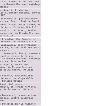
s tra "segno" e "volume" del
, in Renato Mertens, catalogo
mostra
co Napoli, Il diario
ico di Renato Mertens, IMAGES
LIFE
 Stancanelli, presentazione
mostra, Studio Toni de Rossi
Bruni, Affezioni d'autore, in
 Mertens, Editrice S.A.I.E.
artolini, Solitari, isolati,
mpromessi, in Renato Mertens,
ce S.A.I.E.
e Fracchia, Due Ammori, in
 Mertens, Editrice S.A.I.E.
 Calzavacca, presentazione
mostra, Salone Italiano Arte
poranea
lo Venturoli, Notti, aurore e
i nelle elegie di Renato
s in Renato Mertens, catalogo
mostra, Palazzo Datini
co Napoli, Lo spazio
nima, in Renato Mertens,
go della mostra, Palazzo
o Ceschia, Testimonianza
 Mertens, catalogo della
, Palazzo Datini
Bruni, Dal gesto
magine, in Renato Mertens,
go della mostra, Palazzo
o Benedetti, presentazione
mostra, Centro Culturale
odo
o Paloscia in "La Nazione"