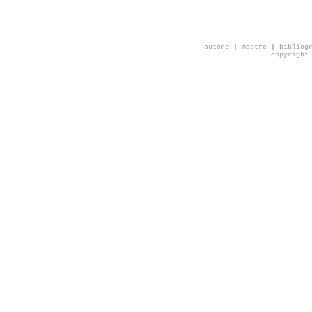
autore
|
mostre
|
bibliog
copyright